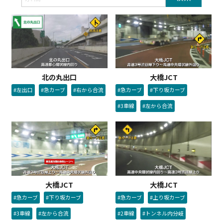
北の丸出口
大橋JCT
#左出口
#急カーブ
#右から合流
#急カーブ
#下り坂カーブ
#3車線
#左から合流
大橋JCT
大橋JCT
#急カーブ
#上り坂カーブ
#急カーブ
#下り坂カーブ
#2車線
#トンネル内分岐
#3車線
#左から合流