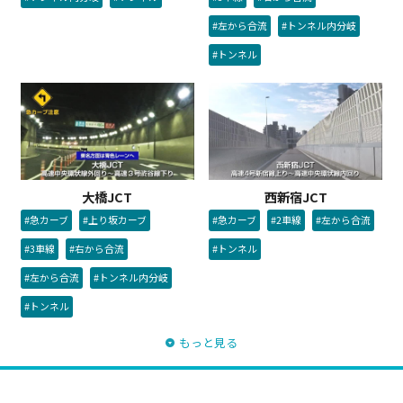
#左から合流
#トンネル内分岐
#トンネル
大橋JCT
西新宿JCT
#急カーブ
#上り坂カーブ
#急カーブ
#2車線
#左から合流
#3車線
#右から合流
#トンネル
#左から合流
#トンネル内分岐
#トンネル
もっと見る